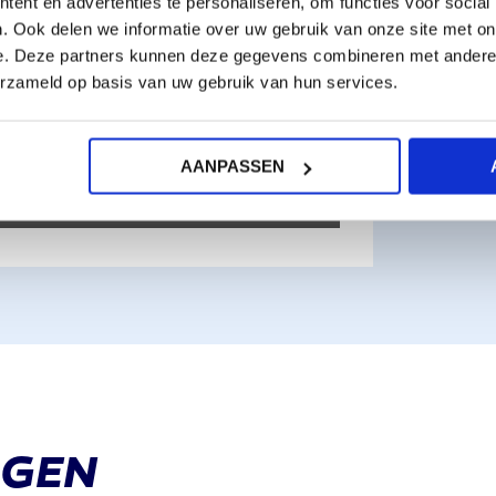
ent en advertenties te personaliseren, om functies voor social
. Ook delen we informatie over uw gebruik van onze site met on
e. Deze partners kunnen deze gegevens combineren met andere i
erzameld op basis van uw gebruik van hun services.
AANPASSEN
00:50
ENTER
FULLSCREEN
GGEN