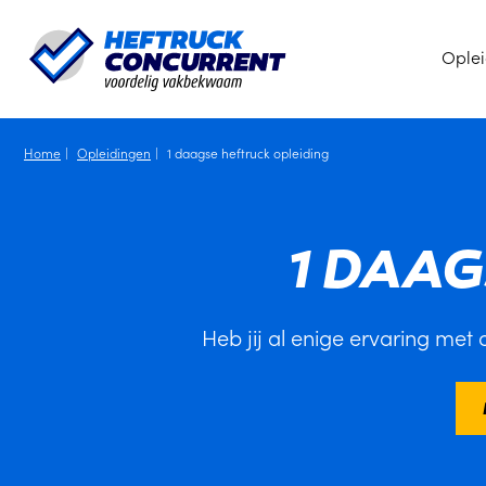
Ople
Home
Opleidingen
1 daagse heftruck opleiding
1 DAA
Heb jij al enige ervaring met 