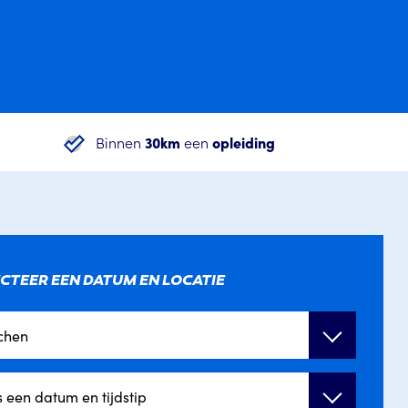
Binnen
30km
een
opleiding
CTEER EEN DATUM EN LOCATIE
chen
s een datum en tijdstip