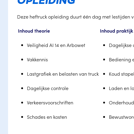
OPLEIDING
Deze heftruck opleiding duurt één dag met lestijden va
Inhoud theorie
Inhoud praktijk
Veiligheid AI 14 en Arbowet
Dagelijkse 
Vakkennis
Bediening e
Lastgrafiek en belasten van truck
Koud stapele
Dagelijkse controle
Laden en lo
Verkeersvoorschriften
Onderhoud 
Schades en kosten
Bewustword