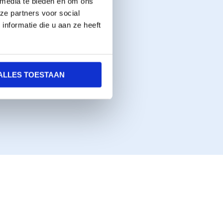
 media te bieden en om ons
ze partners voor social
nformatie die u aan ze heeft
ALLES TOESTAAN