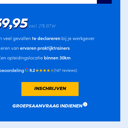
39,95
excl. 21% BTW
In veel gevallen
te declareren
bij je werkgever
Leren van
ervaren praktijktrainers
Een opleidingslocatie
binnen 30km
beoordeling
★★★★
★
9,2
(147 reviews)
INSCHRIJVEN
GROEPSAANVRAAG INDIENEN