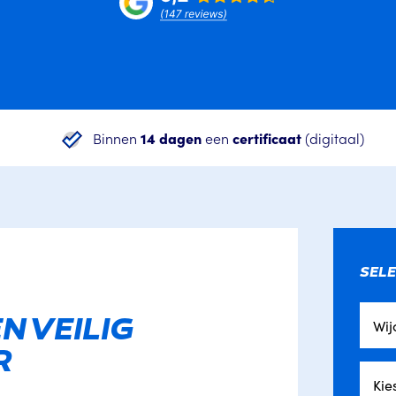
Binnen
14 dagen
een
certificaat
(digitaal)
SELE
N VEILIG
Wij
R
Kie