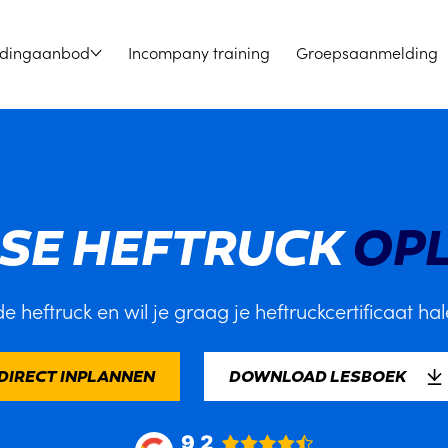
idingaanbod
Incompany training
Groepsaanmelding
GSE HEFTRUCK
OPL
de heftruck en wil je graag je heftruckcertificaat hal
DIRECT INPLANNEN
DOWNLOAD LESBOEK