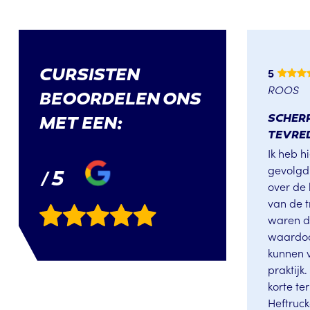
5
CURSISTEN
ROOS
BEOORDELEN ONS
SCHERP
MET EEN:
TEVRE
Ik heb h
gevolgd
5
/
over de
van de t
waren du
waardoo
kunnen 
praktijk
korte ter
Heftruc