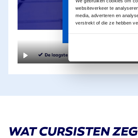
We gebruiken cookies om cont
websiteverkeer te analyseren
PLAY
media, adverteren en analys
verstrekt of die ze hebben v
PLAY
WAT CURSISTEN ZE