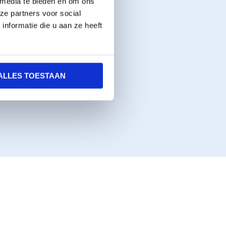
 media te bieden en om ons
ze partners voor social
nformatie die u aan ze heeft
ALLES TOESTAAN