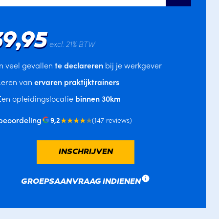
39,95
excl. 21% BTW
In veel gevallen
te declareren
bij je werkgever
Leren van
ervaren praktijktrainers
Een opleidingslocatie
binnen 30km
beoordeling
★★★★
★
9,2
(147 reviews)
INSCHRIJVEN
GROEPSAANVRAAG INDIENEN