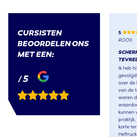
5
CURSISTEN
ROOS
BEOORDELEN ONS
SCHERP
MET EEN:
TEVRE
Ik heb h
gevolgd
5
/
over de
van de t
waren du
waardoo
kunnen 
praktijk
korte ter
Heftruc