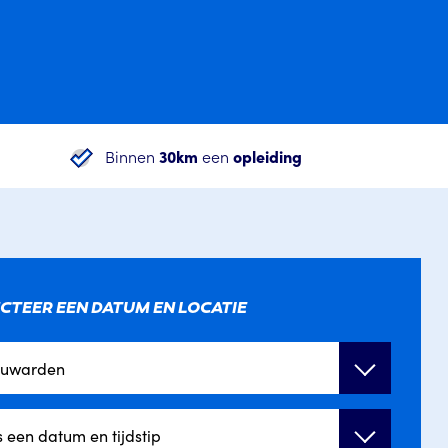
Binnen
30km
een
opleiding
CTEER EEN DATUM EN LOCATIE
euwarden
s een datum en tijdstip