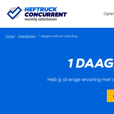
Ople
Home
Opleidingen
1 daagse heftruck opleiding
1 DAA
Heb jij al enige ervaring met 