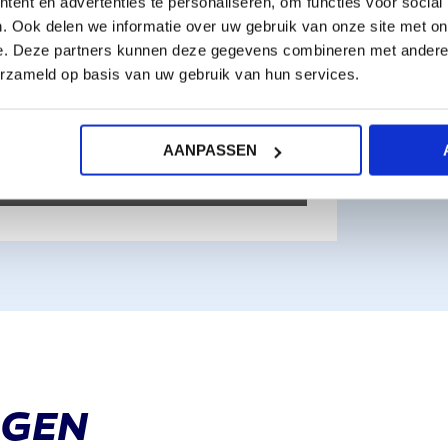
ent en advertenties te personaliseren, om functies voor social
. Ook delen we informatie over uw gebruik van onze site met on
e. Deze partners kunnen deze gegevens combineren met andere i
erzameld op basis van uw gebruik van hun services.
AANPASSEN
00:50
ENTER
FULLSCREEN
GGEN