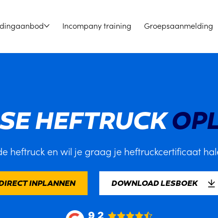
idingaanbod
Incompany training
Groepsaanmelding
GSE HEFTRUCK
OPL
de heftruck en wil je graag je heftruckcertificaat hal
DIRECT INPLANNEN
DOWNLOAD LESBOEK