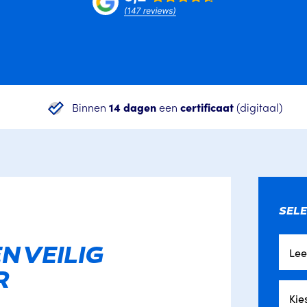
Binnen
14 dagen
een
certificaat
(digitaal)
SELE
N VEILIG
Le
R
Kie