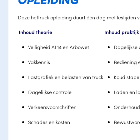
OPLEIDING
Deze heftruck opleiding duurt één dag met lestijden va
Inhoud theorie
Inhoud praktijk
Veiligheid AI 14 en Arbowet
Dagelijkse 
Vakkennis
Bediening e
Lastgrafiek en belasten van truck
Koud stapele
Dagelijkse controle
Laden en lo
Verkeersvoorschriften
Onderhoud 
Schades en kosten
Bewustword