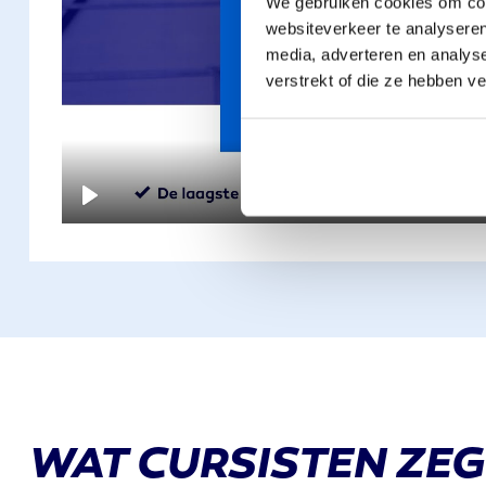
We gebruiken cookies om cont
websiteverkeer te analyseren
PLAY
media, adverteren en analys
verstrekt of die ze hebben v
PLAY
WAT CURSISTEN ZE