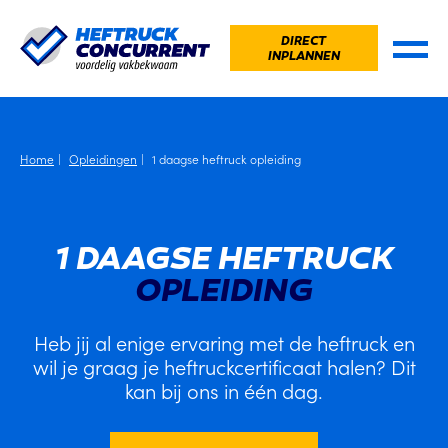
DIRECT
INPLANNEN
Home
Opleidingen
1 daagse heftruck opleiding
1 DAAGSE HEFTRUCK
OPLEIDING
Heb jij al enige ervaring met de heftruck en
wil je graag je heftruckcertificaat halen? Dit
kan bij ons in één dag.