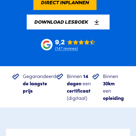
DIRECT INPLANNEN
DOWNLOAD LESBOEK
Gegarandeerd
Binnen
14
Binnen
de laagste
dagen
een
30km
prijs
certificaat
een
(digitaal)
opleiding