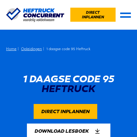
DIRECT
INPLANNEN
Home
Opleidingen
1 daagse code 95 Heftruck
1 DAAGSE CODE 95
HEFTRUCK
DIRECT INPLANNEN
DOWNLOAD LESBOEK