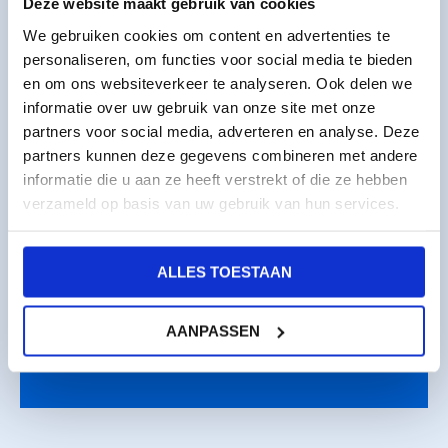
Deze website maakt gebruik van cookies
174,95
We gebruiken cookies om content en advertenties te
excl. 21% BTW
personaliseren, om functies voor social media te bieden
en om ons websiteverkeer te analyseren. Ook delen we
In veel gevallen
te declareren
bij je
informatie over uw gebruik van onze site met onze
werkgever
partners voor social media, adverteren en analyse. Deze
Leren van
ervaren praktijktrainers
partners kunnen deze gegevens combineren met andere
informatie die u aan ze heeft verstrekt of die ze hebben
Een opleidingslocatie
binnen 30km
verzameld op basis van uw gebruik van hun services.
Klantbeoordeling
★★★★
★
9,2
(147 reviews)
ALLES TOESTAAN
INSCHRIJVEN
AANPASSEN
GROEPSAANVRAAG INDIENEN