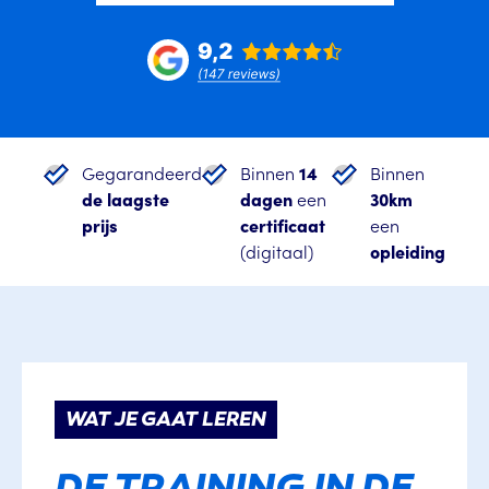
Gegarandeerd
Binnen
14
Binnen
de laagste
dagen
een
30km
prijs
certificaat
een
(digitaal)
opleiding
WAT JE GAAT LEREN