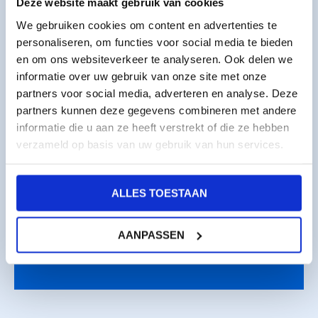
Deze website maakt gebruik van cookies
174,95
We gebruiken cookies om content en advertenties te
excl. 21% BTW
personaliseren, om functies voor social media te bieden
en om ons websiteverkeer te analyseren. Ook delen we
In veel gevallen
te declareren
bij je
informatie over uw gebruik van onze site met onze
werkgever
partners voor social media, adverteren en analyse. Deze
Leren van
ervaren praktijktrainers
partners kunnen deze gegevens combineren met andere
informatie die u aan ze heeft verstrekt of die ze hebben
Een opleidingslocatie
binnen 30km
verzameld op basis van uw gebruik van hun services.
Klantbeoordeling
★★★★
★
9,2
(147 reviews)
ALLES TOESTAAN
INSCHRIJVEN
AANPASSEN
GROEPSAANVRAAG INDIENEN