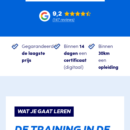
Gegarandeerd
Binnen
14
Binnen
de laagste
dagen
een
30km
prijs
certificaat
een
(digitaal)
opleiding
WAT JE GAAT LEREN