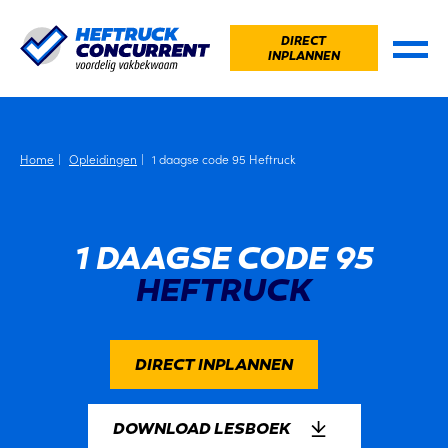
DIRECT
INPLANNEN
Home
Opleidingen
1 daagse code 95 Heftruck
1 DAAGSE CODE 95
HEFTRUCK
DIRECT INPLANNEN
DOWNLOAD LESBOEK